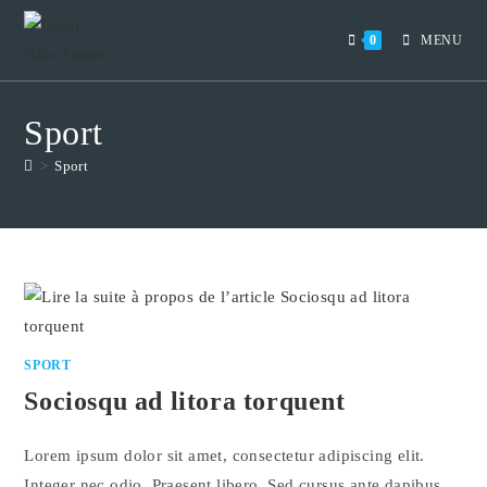
Skip
to
0
MENU
content
Sport
>
Sport
SPORT
Sociosqu ad litora torquent
Lorem ipsum dolor sit amet, consectetur adipiscing elit.
Integer nec odio. Praesent libero. Sed cursus ante dapibus