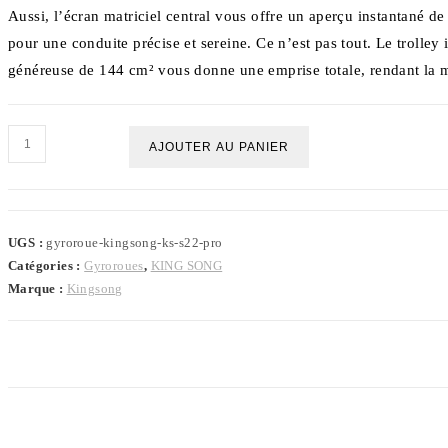
Aussi, l’écran matriciel central vous offre un aperçu instantané de 
pour une conduite précise et sereine. Ce n’est pas tout. Le trolley
généreuse de 144 cm² vous donne une emprise totale, rendant la m
quantité
AJOUTER AU PANIER
de
Gyroroue
Kingsong
UGS :
gyroroue-kingsong-ks-s22-pro
KS-
Catégories :
Gyroroues
,
KING SONG
S22
Marque :
Kingsong
Pro