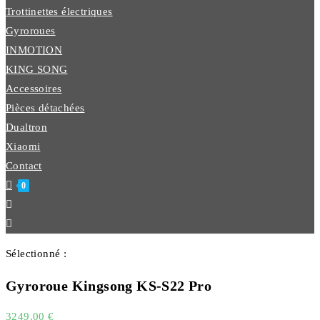
Trottinettes électriques
Gyroroues
INMOTION
KING SONG
Accessoires
Pièces détachées
Dualtron
Xiaomi
Contact
0
Sélectionné :
Gyroroue Kingsong KS-S22 Pro
3249,00
€