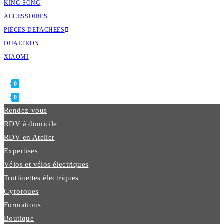
KING SONG
ACCESSOIRES
PIÈCES DÉTACHÉES
DUALTRON
XIAOMI
CONTACT
0
0
MENU
FERMER
Rendez-vous
RDV à domicile
RDV en Atelier
Expertises
Vélos et vélos électriques
Trottinettes électriques
Gyroroues
Formations
Boutique