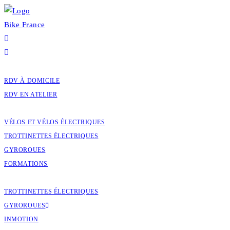
Skip
to
content
RENDEZ-VOUS
RDV À DOMICILE
RDV EN ATELIER
EXPERTISES
VÉLOS ET VÉLOS ÉLECTRIQUES
TROTTINETTES ÉLECTRIQUES
GYROROUES
FORMATIONS
BOUTIQUE
TROTTINETTES ÉLECTRIQUES
GYROROUES
INMOTION