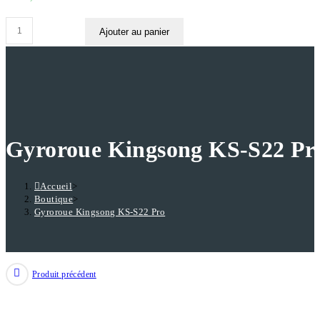
quantité
Ajouter au panier
de
Gyroroue
Kingsong
KS-
S22
Pro
Gyroroue Kingsong KS-S22 Pr
Accueil
>
Boutique
>
Gyroroue Kingsong KS-S22 Pro
Produit précédent