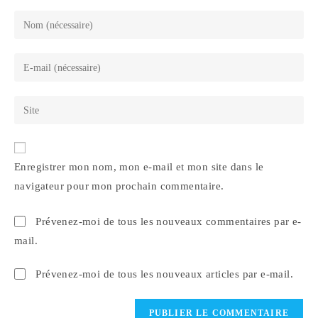
Enter
your
name
Enter
or
your
username
email
Saisir
to
address
l’URL
comment
to
de
comment
votre
Enregistrer mon nom, mon e-mail et mon site dans le
site
navigateur pour mon prochain commentaire.
(facultatif)
Prévenez-moi de tous les nouveaux commentaires par e-
mail.
Prévenez-moi de tous les nouveaux articles par e-mail.