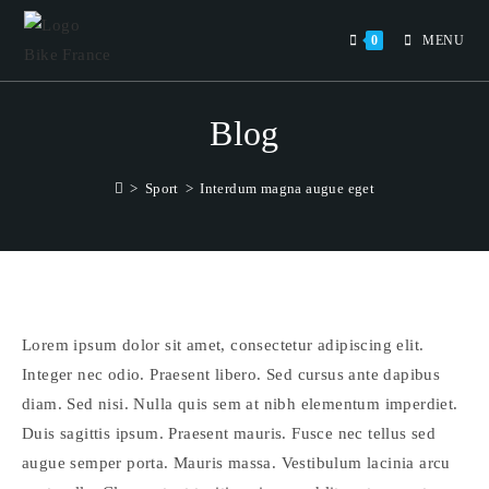
Skip
to
0
MENU
content
Blog
>
Sport
>
Interdum magna augue eget
Lorem ipsum dolor sit amet, consectetur adipiscing elit.
Integer nec odio. Praesent libero. Sed cursus ante dapibus
diam. Sed nisi. Nulla quis sem at nibh elementum imperdiet.
Duis sagittis ipsum. Praesent mauris. Fusce nec tellus sed
augue semper porta. Mauris massa. Vestibulum lacinia arcu