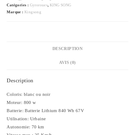
14S
Catégories :
Gyroroues
,
KING SONG
Marque :
Kingsong
DESCRIPTION
AVIS (0)
Description
Coloris: blanc ou noir
Moteur: 800 w
Batterie: Batterie Lithium 840 Wh 67V
Utilisation: Urbaine
Autonomie: 70 km
Vitesse max.: 25 Km/h