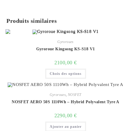
Produits similaires
Gyroroues
Gyroroue Kingsong KS-S18 V1
2100,00
€
Ce
Choix des options
produit
a
plusieurs
variations.
Les
options
Gyroroues
,
NOSFET
peuvent
NOSFET AERO 50S 1110Wh – Hybrid Polyvalent Tyre A
être
choisies
sur
2290,00
€
la
page
du
Ajouter au panier
produit