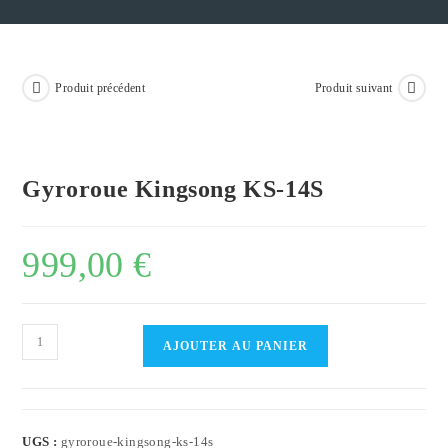
Produit précédent
Produit suivant
Gyroroue Kingsong KS-14S
999,00
€
quantité
AJOUTER AU PANIER
de
Gyroroue
Kingsong
KS-
UGS :
gyroroue-kingsong-ks-14s