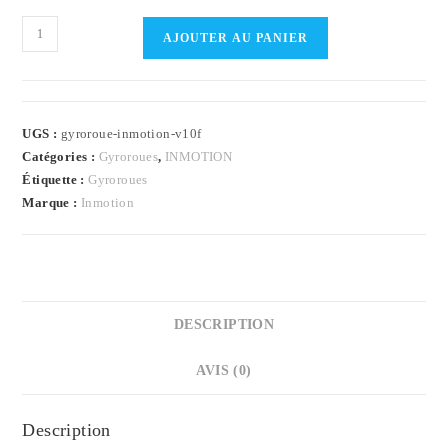
quantité
AJOUTER AU PANIER
de
Gyroroue
INMOTION
V10F
UGS :
gyroroue-inmotion-v10f
Catégories :
Gyroroues
,
INMOTION
Étiquette :
Gyroroues
Marque :
Inmotion
DESCRIPTION
AVIS (0)
Description