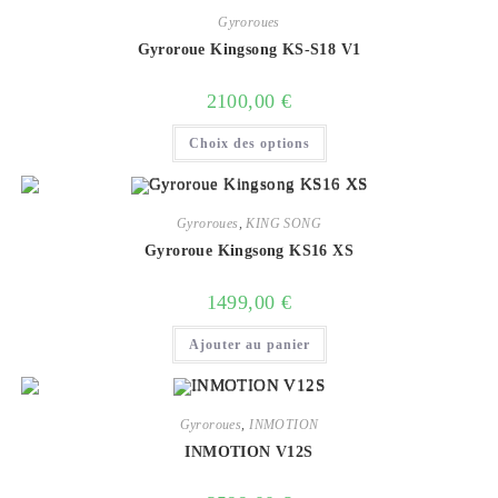
Gyroroues
Gyroroue Kingsong KS-S18 V1
2100,00
€
Ce
Choix des options
produit
a
plusieurs
variations.
Les
options
Gyroroues
,
KING SONG
peuvent
Gyroroue Kingsong KS16 XS
être
choisies
sur
1499,00
€
la
page
du
Ajouter au panier
produit
Gyroroues
,
INMOTION
INMOTION V12S